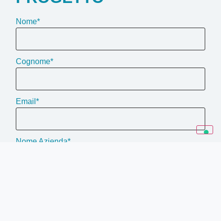
Nome*
Cognome*
Email*
Nome Azienda*
Qual è il tuo ruolo in Azienda?*
Di cosa hai bisogno per sviluppare la tua azienda?